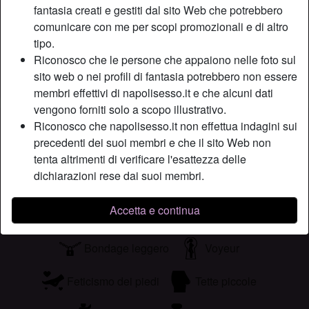
fantasia creati e gestiti dal sito Web che potrebbero
anale.Quindi sto cercando uno stallone
comunicare con me per scopi promozionali e di altro
Sta cercando
tipo.
Riconosco che le persone che appaiono nelle foto sul
Uomo, Etero, Bisessuale, Asiatica, Caucasica, Medio-
sito web o nei profili di fantasia potrebbero non essere
orientale, 18-25, 26-35
membri effettivi di napolisesso.it e che alcuni dati
vengono forniti solo a scopo illustrativo.
Tags
Riconosco che napolisesso.it non effettua indagini sui
precedenti dei suoi membri e che il sito Web non
Massaggi
Guardare porno
Sex toys
tenta altrimenti di verificare l'esattezza delle
dichiarazioni rese dai suoi membri.
Costumi
Anale
Senza preservativo
Accetta e continua
Gola profonda
Sadomasochismo
Bondage leggero
Voyeur
Feticismo dei piedi
Tette piccole