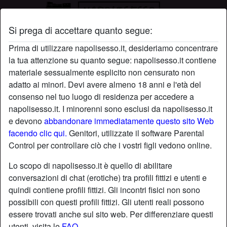
Si prega di accettare quanto segue:
Profilo di Anal97
Prima di utilizzare napolisesso.it, desideriamo concentrare
la tua attenzione su quanto segue: napolisesso.it contiene
materiale sessualmente esplicito non censurato non
adatto ai minori. Devi avere almeno 18 anni e l'età del
consenso nel tuo luogo di residenza per accedere a
napolisesso.it. I minorenni sono esclusi da napolisesso.it
e devono
abbandonare immediatamente questo sito Web
facendo clic qui.
Genitori, utilizzate il software Parental
Control per controllare ciò che i vostri figli vedono online.
Lo scopo di napolisesso.it è quello di abilitare
conversazioni di chat (erotiche) tra profili fittizi e utenti e
quindi contiene profili fittizi. Gli incontri fisici non sono
possibili con questi profili fittizi. Gli utenti reali possono
essere trovati anche sul sito web. Per differenziare questi
star
chat
Aggiungi
Chatta adesso
utenti, visita le
FAQ
.