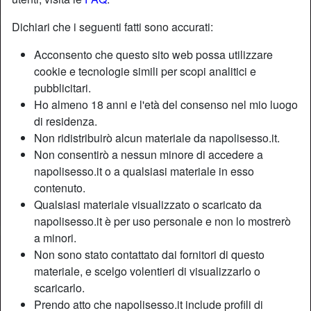
Dichiari che i seguenti fatti sono accurati:
Nickname:
Anal97
Acconsento che questo sito web possa utilizzare
Età:
31
cookie e tecnologie simili per scopi analitici e
Paese:
Italia
pubblicitari.
Provincia:
Salerno
Ho almeno 18 anni e l'età del consenso nel mio luogo
Sesso:
Donna
di residenza.
Sessualità:
Etero
Non ridistribuirò alcun materiale da napolisesso.it.
Colore dei capelli:
Bionde
Non consentirò a nessun minore di accedere a
napolisesso.it o a qualsiasi materiale in esso
Colore degli occhi:
Castani
contenuto.
Depilata:
Sì
Qualsiasi materiale visualizzato o scaricato da
Fumatrice:
A volte
napolisesso.it è per uso personale e non lo mostrerò
a minori.
Descrizione
person_pin
Non sono stato contattato dai fornitori di questo
materiale, e scelgo volentieri di visualizzarlo o
Ciao a tutti sono Anna e di carattere sono una persona
scaricarlo.
senza peli sulla lingua.Nella vita sentimentale sono molto
Prendo atto che napolisesso.it include profili di
passionale.Ultimamente ho deciso di provare il sesso