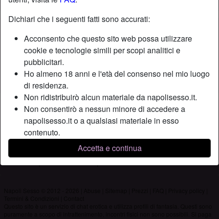
Dichiari che i seguenti fatti sono accurati:
Nickname:
Apollonito
Acconsento che questo sito web possa utilizzare
Età:
60
cookie e tecnologie simili per scopi analitici e
Paese:
Italia
pubblicitari.
Provincia:
Napoli
Ho almeno 18 anni e l'età del consenso nel mio luogo
Sesso:
Uomo
di residenza.
Non ridistribuirò alcun materiale da napolisesso.it.
Non consentirò a nessun minore di accedere a
Descrizione
napolisesso.it o a qualsiasi materiale in esso
Non ha ancora inserito una descrizione
contenuto.
Qualsiasi materiale visualizzato o scaricato da
Sta cercando
Accetta e continua
napolisesso.it è per uso personale e non lo mostrerò
Non ha specificato le sue preferenze
a minori.
Non sono stato contattato dai fornitori di questo
materiale, e scelgo volentieri di visualizzarlo o
Napoli Sesso © 2012 - 2026
|
Abuse
|
Sitemap
|
Prezzi
|
FAQ
|
Privacy policy
|
Termini & Condizioni
|
Contact
scaricarlo.
Questo sito è un servizio di chat erotica e utilizza profili di fantasia. Questi sono
Prendo atto che napolisesso.it include profili di
puramente a scopo di intrattenimento, incontri fisici non sono possibili. Si paga