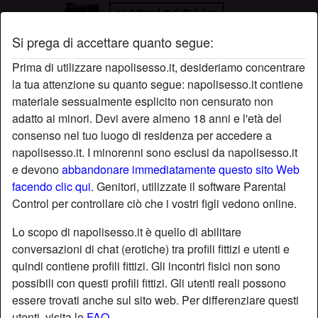
Si prega di accettare quanto segue:
Profilo di Apollonito
Prima di utilizzare napolisesso.it, desideriamo concentrare
la tua attenzione su quanto segue: napolisesso.it contiene
materiale sessualmente esplicito non censurato non
adatto ai minori. Devi avere almeno 18 anni e l'età del
consenso nel tuo luogo di residenza per accedere a
napolisesso.it. I minorenni sono esclusi da napolisesso.it
e devono
abbandonare immediatamente questo sito Web
facendo clic qui.
Genitori, utilizzate il software Parental
Control per controllare ciò che i vostri figli vedono online.
Lo scopo di napolisesso.it è quello di abilitare
conversazioni di chat (erotiche) tra profili fittizi e utenti e
quindi contiene profili fittizi. Gli incontri fisici non sono
possibili con questi profili fittizi. Gli utenti reali possono
essere trovati anche sul sito web. Per differenziare questi
star
chat
Aggiungi
Chatta adesso
utenti, visita le
FAQ
.