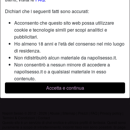
Dichiari che i seguenti fatti sono accurati:
Nickname:
Gianni27
Acconsento che questo sito web possa utilizzare
Età:
28
cookie e tecnologie simili per scopi analitici e
Paese:
Italia
pubblicitari.
Provincia:
Napoli
Ho almeno 18 anni e l'età del consenso nel mio luogo
Sesso:
Uomo
di residenza.
Non ridistribuirò alcun materiale da napolisesso.it.
Non consentirò a nessun minore di accedere a
Descrizione
napolisesso.it o a qualsiasi materiale in esso
Non ha ancora inserito una descrizione
contenuto.
Qualsiasi materiale visualizzato o scaricato da
Sta cercando
Accetta e continua
napolisesso.it è per uso personale e non lo mostrerò
Non ha specificato le sue preferenze
a minori.
Non sono stato contattato dai fornitori di questo
materiale, e scelgo volentieri di visualizzarlo o
Napoli Sesso © 2012 - 2026
|
Abuse
|
Sitemap
|
Prezzi
|
FAQ
|
Privacy policy
|
Termini & Condizioni
|
Contact
scaricarlo.
Questo sito è un servizio di chat erotica e utilizza profili di fantasia. Questi sono
Prendo atto che napolisesso.it include profili di
puramente a scopo di intrattenimento, incontri fisici non sono possibili. Si paga