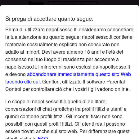
Si prega di accettare quanto segue:
Profilo di Gianni27
Prima di utilizzare napolisesso.it, desideriamo concentrare
la tua attenzione su quanto segue: napolisesso.it contiene
materiale sessualmente esplicito non censurato non
adatto ai minori. Devi avere almeno 18 anni e l'età del
consenso nel tuo luogo di residenza per accedere a
napolisesso.it. I minorenni sono esclusi da napolisesso.it
e devono
abbandonare immediatamente questo sito Web
facendo clic qui.
Genitori, utilizzate il software Parental
Control per controllare ciò che i vostri figli vedono online.
Lo scopo di napolisesso.it è quello di abilitare
conversazioni di chat (erotiche) tra profili fittizi e utenti e
quindi contiene profili fittizi. Gli incontri fisici non sono
possibili con questi profili fittizi. Gli utenti reali possono
essere trovati anche sul sito web. Per differenziare questi
star
chat
Aggiungi
Chatta adesso
utenti, visita le
FAQ
.