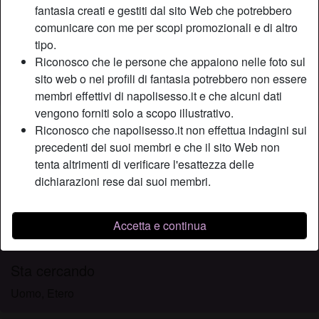
fantasia creati e gestiti dal sito Web che potrebbero
Relazione:
Relazione
comunicare con me per scopi promozionali e di altro
Colore dei capelli:
Castana
tipo.
Colore degli occhi:
Castani
Riconosco che le persone che appaiono nelle foto sul
Depilata:
Sì
sito web o nei profili di fantasia potrebbero non essere
Fumatrice:
A volte
membri effettivi di napolisesso.it e che alcuni dati
vengono forniti solo a scopo illustrativo.
Descrizione
Riconosco che napolisesso.it non effettua indagini sui
person_pin
precedenti dei suoi membri e che il sito Web non
Mi piace il confronto anche sotto le lenzuola e, non dico
tenta altrimenti di verificare l'esattezza delle
che voglio farmi dare i voti, ma mi piace capire dal mio
dichiarazioni rese dai suoi membri.
partner, anche se solo di una notte, quali sono i punti forti,
cosa posso migliorare, cosa gli piace fare e farsi fare. Il
sesso per me è come il cibo: indispensabile e appagante,
Accetta e continua
genuino e sano.
Sta cercando
Uomo, Etero