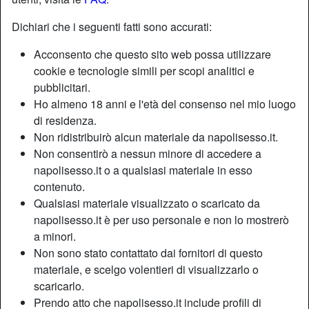
Dichiari che i seguenti fatti sono accurati:
Acconsento che questo sito web possa utilizzare
cookie e tecnologie simili per scopi analitici e
pubblicitari.
Ho almeno 18 anni e l'età del consenso nel mio luogo
di residenza.
Non ridistribuirò alcun materiale da napolisesso.it.
Non consentirò a nessun minore di accedere a
napolisesso.it o a qualsiasi materiale in esso
contenuto.
Qualsiasi materiale visualizzato o scaricato da
Nickname:
Dafne
napolisesso.it è per uso personale e non lo mostrerò
Età:
37
a minori.
Paese:
Italia
Non sono stato contattato dai fornitori di questo
Provincia:
Napoli
materiale, e scelgo volentieri di visualizzarlo o
Sesso:
Donna
scaricarlo.
Sessualità:
Etero
Prendo atto che napolisesso.it include profili di