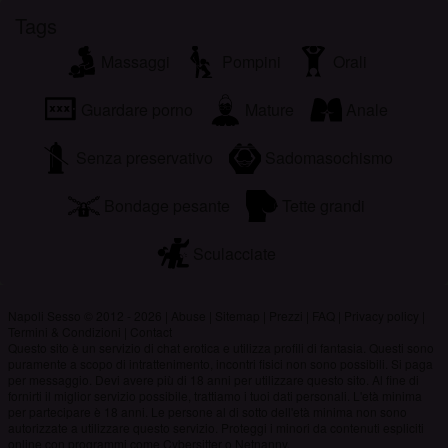
Tags
Massaggi
Pompini
Orali
Guardare porno
Mature
Anale
Senza preservativo
Sadomasochismo
Bondage pesante
Tette grandi
Sculacciate
Napoli Sesso © 2012 - 2026
|
Abuse
|
Sitemap
|
Prezzi
|
FAQ
|
Privacy policy
|
Termini & Condizioni
|
Contact
Questo sito è un servizio di chat erotica e utilizza profili di fantasia. Questi sono
puramente a scopo di intrattenimento, incontri fisici non sono possibili. Si paga
per messaggio. Devi avere più di 18 anni per utilizzare questo sito. Al fine di
fornirti il miglior servizio possibile, trattiamo i tuoi dati personali. L'età minima
per partecipare è 18 anni. Le persone al di sotto dell'età minima non sono
autorizzate a utilizzare questo servizio. Proteggi i minori da contenuti espliciti
online con programmi come Cybersitter o Netnanny.