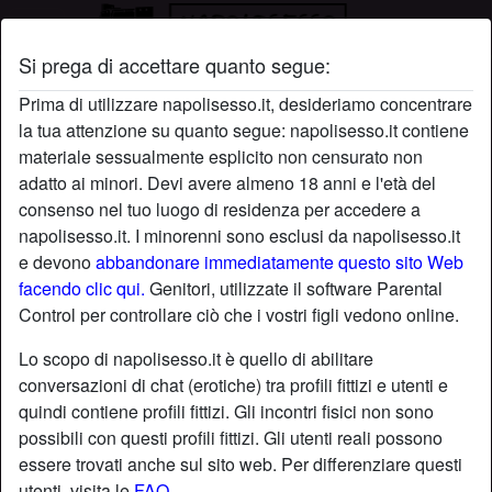
Si prega di accettare quanto segue:
Profilo di Dafne
Prima di utilizzare napolisesso.it, desideriamo concentrare
la tua attenzione su quanto segue: napolisesso.it contiene
materiale sessualmente esplicito non censurato non
adatto ai minori. Devi avere almeno 18 anni e l'età del
consenso nel tuo luogo di residenza per accedere a
napolisesso.it. I minorenni sono esclusi da napolisesso.it
e devono
abbandonare immediatamente questo sito Web
facendo clic qui.
Genitori, utilizzate il software Parental
Control per controllare ciò che i vostri figli vedono online.
Lo scopo di napolisesso.it è quello di abilitare
conversazioni di chat (erotiche) tra profili fittizi e utenti e
quindi contiene profili fittizi. Gli incontri fisici non sono
possibili con questi profili fittizi. Gli utenti reali possono
essere trovati anche sul sito web. Per differenziare questi
star
chat
Aggiungi
Chatta adesso
utenti, visita le
FAQ
.