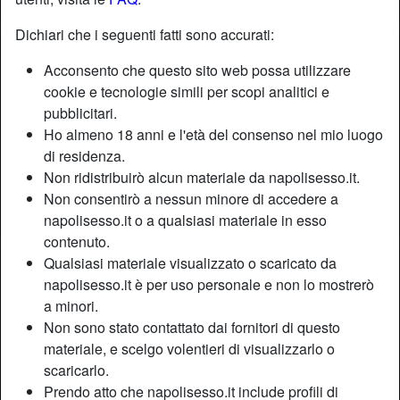
Dichiari che i seguenti fatti sono accurati:
Acconsento che questo sito web possa utilizzare
cookie e tecnologie simili per scopi analitici e
pubblicitari.
Ho almeno 18 anni e l'età del consenso nel mio luogo
di residenza.
Non ridistribuirò alcun materiale da napolisesso.it.
Non consentirò a nessun minore di accedere a
napolisesso.it o a qualsiasi materiale in esso
contenuto.
Qualsiasi materiale visualizzato o scaricato da
Nickname:
Lamaganera
napolisesso.it è per uso personale e non lo mostrerò
Età:
21
a minori.
Paese:
Italia
Non sono stato contattato dai fornitori di questo
Provincia:
Napoli
materiale, e scelgo volentieri di visualizzarlo o
Sesso:
Donna
scaricarlo.
Sessualità:
Etero
Prendo atto che napolisesso.it include profili di