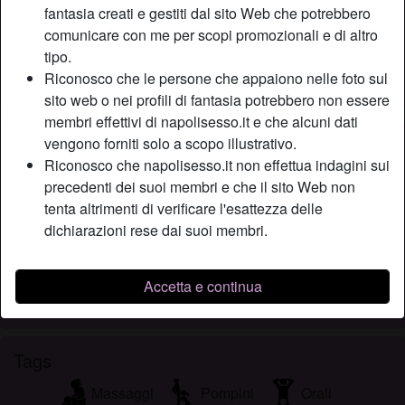
fantasia creati e gestiti dal sito Web che potrebbero
Relazione:
Relazione
comunicare con me per scopi promozionali e di altro
Colore dei capelli:
Castana
tipo.
Depilata:
Sì
Riconosco che le persone che appaiono nelle foto sul
Fumatrice:
A volte
sito web o nei profili di fantasia potrebbero non essere
membri effettivi di napolisesso.it e che alcuni dati
Descrizione
vengono forniti solo a scopo illustrativo.
person_pin
Riconosco che napolisesso.it non effettua indagini sui
Sono una donna molto esigente; non sopporto chi parla
precedenti dei suoi membri e che il sito Web non
senza un filo logico e soprattutto se c’è poco feeling. Con il
tenta altrimenti di verificare l'esattezza delle
mio ragazzo succede proprio questo ed io non voglio più
dichiarazioni rese dai suoi membri.
tollerarlo. Cerco un uomo con cui possa riscoprire tutto.
Sta cercando
Accetta e continua
Uomo, Etero
Tags
Massaggi
Pompini
Orali