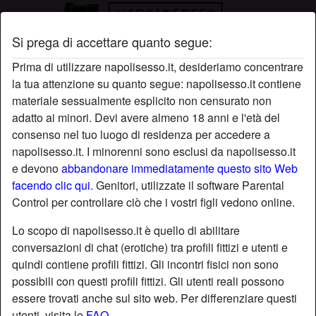
Si prega di accettare quanto segue:
Profilo di lamaganera
Prima di utilizzare napolisesso.it, desideriamo concentrare
la tua attenzione su quanto segue: napolisesso.it contiene
materiale sessualmente esplicito non censurato non
adatto ai minori. Devi avere almeno 18 anni e l'età del
consenso nel tuo luogo di residenza per accedere a
napolisesso.it. I minorenni sono esclusi da napolisesso.it
e devono
abbandonare immediatamente questo sito Web
facendo clic qui.
Genitori, utilizzate il software Parental
Control per controllare ciò che i vostri figli vedono online.
Lo scopo di napolisesso.it è quello di abilitare
conversazioni di chat (erotiche) tra profili fittizi e utenti e
quindi contiene profili fittizi. Gli incontri fisici non sono
possibili con questi profili fittizi. Gli utenti reali possono
essere trovati anche sul sito web. Per differenziare questi
star
chat
Aggiungi
Chatta adesso
utenti, visita le
FAQ
.