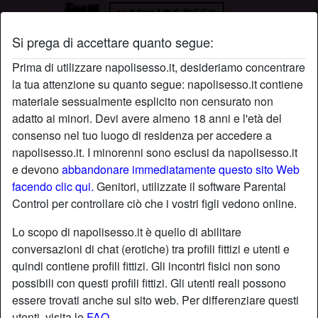
Si prega di accettare quanto segue:
Profilo di Agnesxxx
Prima di utilizzare napolisesso.it, desideriamo concentrare
la tua attenzione su quanto segue: napolisesso.it contiene
radio_button_checked
materiale sessualmente esplicito non censurato non
adatto ai minori. Devi avere almeno 18 anni e l'età del
consenso nel tuo luogo di residenza per accedere a
napolisesso.it. I minorenni sono esclusi da napolisesso.it
e devono
abbandonare immediatamente questo sito Web
facendo clic qui.
Genitori, utilizzate il software Parental
Control per controllare ciò che i vostri figli vedono online.
Lo scopo di napolisesso.it è quello di abilitare
conversazioni di chat (erotiche) tra profili fittizi e utenti e
quindi contiene profili fittizi. Gli incontri fisici non sono
possibili con questi profili fittizi. Gli utenti reali possono
essere trovati anche sul sito web. Per differenziare questi
star
chat
Aggiungi
Chatta adesso
utenti, visita le
FAQ
.