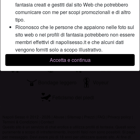
fantasia creati e gestiti dal sito Web che potrebbero
senza inibizioni e timidezze. Un bacio a tutti e vi aspetto in
comunicare con me per scopi promozionali e di altro
chat.
tipo.
Sta cercando
Riconosco che le persone che appaiono nelle foto sul
sito web o nei profili di fantasia potrebbero non essere
Uomo, Etero, Asiatica, Caucasica, Medio-orientale
membri effettivi di napolisesso.it e che alcuni dati
vengono forniti solo a scopo illustrativo.
Tags
Riconosco che napolisesso.it non effettua indagini sui
Accetta e continua
precedenti dei suoi membri e che il sito Web non
Sex toys
Sega
Pelle
Anale
tenta altrimenti di verificare l'esattezza delle
dichiarazioni rese dai suoi membri.
Bondage leggero
Voyeur
Feticismo dei piedi
Napoli Sesso © 2012 - 2026
|
Abuse
|
Sitemap
|
Prezzi
|
FAQ
|
Privacy policy
|
Termini & Condizioni
|
Contact
Questo sito è un servizio di chat erotica e utilizza profili di fantasia. Questi sono
puramente a scopo di intrattenimento, incontri fisici non sono possibili. Si paga
per messaggio. Devi avere più di 18 anni per utilizzare questo sito. Al fine di