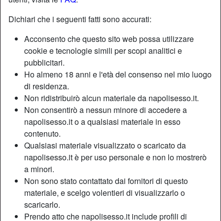
Dichiari che i seguenti fatti sono accurati:
Nickname:
Agnesxxx
Acconsento che questo sito web possa utilizzare
Età:
49
cookie e tecnologie simili per scopi analitici e
Paese:
Italia
pubblicitari.
Provincia:
Napoli
Ho almeno 18 anni e l'età del consenso nel mio luogo
Sesso:
Donna
di residenza.
Sessualità:
Etero
Non ridistribuirò alcun materiale da napolisesso.it.
Relazione:
Single
Non consentirò a nessun minore di accedere a
napolisesso.it o a qualsiasi materiale in esso
Colore dei capelli:
Bionde
contenuto.
Depilata:
Sì
Qualsiasi materiale visualizzato o scaricato da
Fumatrice:
Sì
napolisesso.it è per uso personale e non lo mostrerò
a minori.
Descrizione
person_pin
Non sono stato contattato dai fornitori di questo
materiale, e scelgo volentieri di visualizzarlo o
Mi chiamo Agnese, piacere di conoscervi, mi descrivo
scaricarlo.
come una donna dolce e sensuale alla ricerca di un uomo
Prendo atto che napolisesso.it include profili di
passionale e virile. Sono pronta a soddisfarvi in tutti i modi,