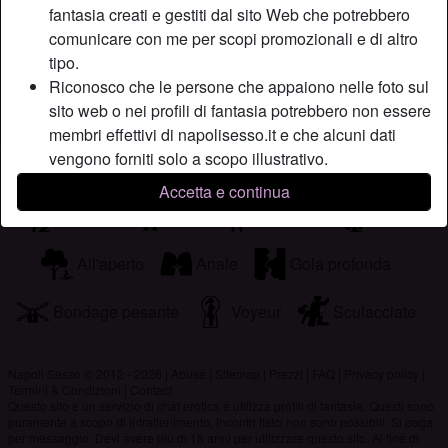
fantasia creati e gestiti dal sito Web che potrebbero
piace il sesso in ogni sua forma e non metto mai limiti, e
comunicare con me per scopi promozionali e di altro
adoro sperimentare.
tipo.
Sta cercando
Riconosco che le persone che appaiono nelle foto sul
sito web o nei profili di fantasia potrebbero non essere
Uomo, Etero, Asiatica, 26-35
membri effettivi di napolisesso.it e che alcuni dati
vengono forniti solo a scopo illustrativo.
Tags
Riconosco che napolisesso.it non effettua indagini sui
Accetta e continua
precedenti dei suoi membri e che il sito Web non
Pompini
Orali
Roleplay
Sega
tenta altrimenti di verificare l'esattezza delle
dichiarazioni rese dai suoi membri.
All'aperto
Anale
Gola profonda
Bondage pesante
Voyeur
Sculacciate
Napoli Sesso © 2012 - 2026
|
Abuse
|
Sitemap
|
Prezzi
|
FAQ
|
Privacy policy
|
Termini & Condizioni
|
Contact
Questo sito è un servizio di chat erotica e utilizza profili di fantasia. Questi sono
puramente a scopo di intrattenimento, incontri fisici non sono possibili. Si paga
per messaggio. Devi avere più di 18 anni per utilizzare questo sito. Al fine di