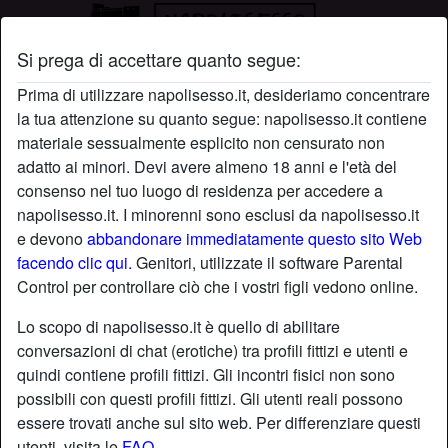
Si prega di accettare quanto segue:
Profilo di Desideria87
Prima di utilizzare napolisesso.it, desideriamo concentrare
la tua attenzione su quanto segue: napolisesso.it contiene
materiale sessualmente esplicito non censurato non
adatto ai minori. Devi avere almeno 18 anni e l'età del
consenso nel tuo luogo di residenza per accedere a
napolisesso.it. I minorenni sono esclusi da napolisesso.it
e devono
abbandonare immediatamente questo sito Web
facendo clic qui.
Genitori, utilizzate il software Parental
Control per controllare ciò che i vostri figli vedono online.
Lo scopo di napolisesso.it è quello di abilitare
conversazioni di chat (erotiche) tra profili fittizi e utenti e
quindi contiene profili fittizi. Gli incontri fisici non sono
possibili con questi profili fittizi. Gli utenti reali possono
essere trovati anche sul sito web. Per differenziare questi
star
chat
Aggiungi
Chatta adesso
utenti, visita le
FAQ
.