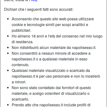
Dichiari che i seguenti fatti sono accurati:
Nickname:
Desideria87
Acconsento che questo sito web possa utilizzare
Età:
46
cookie e tecnologie simili per scopi analitici e
Paese:
Italia
pubblicitari.
Provincia:
Napoli
Ho almeno 18 anni e l'età del consenso nel mio luogo
Sesso:
Donna
di residenza.
Sessualità:
Etero
Non ridistribuirò alcun materiale da napolisesso.it.
Relazione:
Single
Non consentirò a nessun minore di accedere a
napolisesso.it o a qualsiasi materiale in esso
Colore dei capelli:
Scuro
contenuto.
Depilata:
Sì
Qualsiasi materiale visualizzato o scaricato da
Fumatrice:
A volte
napolisesso.it è per uso personale e non lo mostrerò
a minori.
Descrizione
person_pin
Non sono stato contattato dai fornitori di questo
materiale, e scelgo volentieri di visualizzarlo o
Sono seria e affidabile, sono una donna molto concreta e
scaricarlo.
non sopporto i perditempo. Se sei interessato contattami
Prendo atto che napolisesso.it include profili di
subito, troveremo sicuramente il modo per incontrarci. Mi