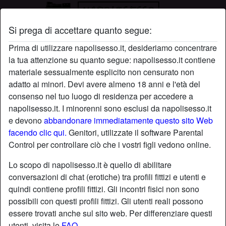
Si prega di accettare quanto segue:
Profilo di Liquiriza
Prima di utilizzare napolisesso.it, desideriamo concentrare
la tua attenzione su quanto segue: napolisesso.it contiene
materiale sessualmente esplicito non censurato non
adatto ai minori. Devi avere almeno 18 anni e l'età del
consenso nel tuo luogo di residenza per accedere a
napolisesso.it. I minorenni sono esclusi da napolisesso.it
e devono
abbandonare immediatamente questo sito Web
facendo clic qui.
Genitori, utilizzate il software Parental
Control per controllare ciò che i vostri figli vedono online.
Lo scopo di napolisesso.it è quello di abilitare
conversazioni di chat (erotiche) tra profili fittizi e utenti e
quindi contiene profili fittizi. Gli incontri fisici non sono
possibili con questi profili fittizi. Gli utenti reali possono
essere trovati anche sul sito web. Per differenziare questi
star
chat
Aggiungi
Chatta adesso
utenti, visita le
FAQ
.