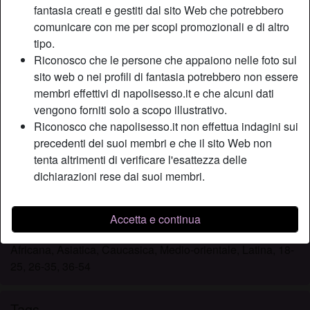
fantasia creati e gestiti dal sito Web che potrebbero
Relazione:
Single
comunicare con me per scopi promozionali e di altro
Colore dei capelli:
Bionde
tipo.
Depilata:
Sì
Riconosco che le persone che appaiono nelle foto sul
Fumatrice:
Sì
sito web o nei profili di fantasia potrebbero non essere
membri effettivi di napolisesso.it e che alcuni dati
Descrizione
vengono forniti solo a scopo illustrativo.
person_pin
Riconosco che napolisesso.it non effettua indagini sui
I usually take the mirror I have in my room and put it in front
precedenti dei suoi membri e che il sito Web non
of the bed, I naked there with open legs I admire my
tenta altrimenti di verificare l'esattezza delle
shaved pussy. But would you date a woman like me? I'm
dichiarazioni rese dai suoi membri.
clear from every point of view, and I never hide anything, I'll
wait for you.
Accetta e continua
Sta cercando
Africana, Asiatica, Caucasica, Medio-orientale, Latina, 18-
25, 26-35, 36-54
Tags