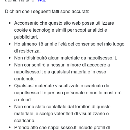
Dichiari che i seguenti fatti sono accurati:
Acconsento che questo sito web possa utilizzare
cookie e tecnologie simili per scopi analitici e
pubblicitari.
Ho almeno 18 anni e l'età del consenso nel mio luogo
di residenza.
Non ridistribuirò alcun materiale da napolisesso.it.
Non consentirò a nessun minore di accedere a
napolisesso.it o a qualsiasi materiale in esso
contenuto.
Qualsiasi materiale visualizzato o scaricato da
Nickname:
Liquiriza
napolisesso.it è per uso personale e non lo mostrerò
Età:
38
a minori.
Paese:
Italia
Non sono stato contattato dai fornitori di questo
Provincia:
Napoli
materiale, e scelgo volentieri di visualizzarlo o
Sesso:
Donna
scaricarlo.
Sessualità:
Etero
Prendo atto che napolisesso.it include profili di