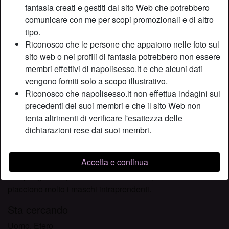
fantasia creati e gestiti dal sito Web che potrebbero
Relazione:
Single
comunicare con me per scopi promozionali e di altro
Colore dei capelli:
Scuro
tipo.
Colore degli occhi:
Castani
Riconosco che le persone che appaiono nelle foto sul
Altezza:
168 cm
sito web o nei profili di fantasia potrebbero non essere
Peso:
55 Kg
membri effettivi di napolisesso.it e che alcuni dati
Depilata:
Sì
vengono forniti solo a scopo illustrativo.
Fumatrice:
A volte
Riconosco che napolisesso.it non effettua indagini sui
precedenti dei suoi membri e che il sito Web non
tenta altrimenti di verificare l'esattezza delle
Descrizione
person_pin
dichiarazioni rese dai suoi membri.
Cerco compagnia e trasgressione, non necessariamente
solo sesso, ma anche una cena, una serata tranquilla, poi
Accetta e continua
il resto verrà da solo se lo vorremo entrambi. Solitamente
non pongo limiti, dovrai essere tu a conquistarmi. Mi
piacciono molto i maschi intraprendenti.
Sta cercando
Uomo, Etero