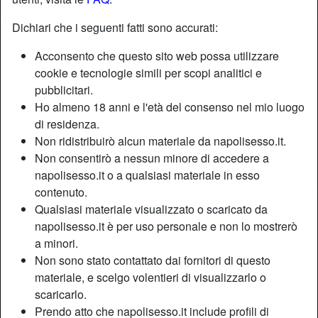
Dichiari che i seguenti fatti sono accurati:
Acconsento che questo sito web possa utilizzare
cookie e tecnologie simili per scopi analitici e
pubblicitari.
Ho almeno 18 anni e l'età del consenso nel mio luogo
di residenza.
Non ridistribuirò alcun materiale da napolisesso.it.
Non consentirò a nessun minore di accedere a
napolisesso.it o a qualsiasi materiale in esso
contenuto.
Qualsiasi materiale visualizzato o scaricato da
Nickname:
IntimoTravolgente
napolisesso.it è per uso personale e non lo mostrerò
Età:
51
a minori.
Paese:
Italia
Non sono stato contattato dai fornitori di questo
Provincia:
Cuneo
materiale, e scelgo volentieri di visualizzarlo o
Sesso:
Donna
scaricarlo.
Sessualità:
Etero
Prendo atto che napolisesso.it include profili di