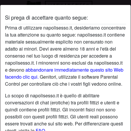
Si prega di accettare quanto segue:
Profilo di AmaXxx
Prima di utilizzare napolisesso.it, desideriamo concentrare
la tua attenzione su quanto segue: napolisesso.it contiene
materiale sessualmente esplicito non censurato non
adatto ai minori. Devi avere almeno 18 anni e l'età del
consenso nel tuo luogo di residenza per accedere a
napolisesso.it. I minorenni sono esclusi da napolisesso.it
e devono
abbandonare immediatamente questo sito Web
facendo clic qui.
Genitori, utilizzate il software Parental
Control per controllare ciò che i vostri figli vedono online.
Lo scopo di napolisesso.it è quello di abilitare
conversazioni di chat (erotiche) tra profili fittizi e utenti e
quindi contiene profili fittizi. Gli incontri fisici non sono
possibili con questi profili fittizi. Gli utenti reali possono
essere trovati anche sul sito web. Per differenziare questi
star
chat
Aggiungi
Chatta adesso
utenti, visita le
FAQ
.