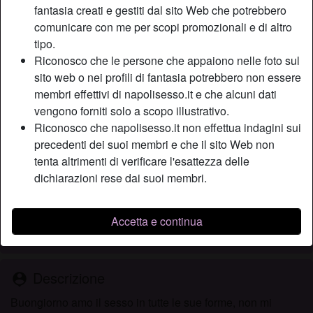
fantasia creati e gestiti dal sito Web che potrebbero
comunicare con me per scopi promozionali e di altro
tipo.
Nickname:
AmaXxx
Riconosco che le persone che appaiono nelle foto sul
Età:
27
sito web o nei profili di fantasia potrebbero non essere
Paese:
Italia
membri effettivi di napolisesso.it e che alcuni dati
Provincia:
Caserta
vengono forniti solo a scopo illustrativo.
Sesso:
Donna
Riconosco che napolisesso.it non effettua indagini sui
Sessualità:
Etero
precedenti dei suoi membri e che il sito Web non
Relazione:
Single
tenta altrimenti di verificare l'esattezza delle
dichiarazioni rese dai suoi membri.
Colore dei capelli:
Scuro
Colore degli occhi:
Castani
Depilata:
Sì
Accetta e continua
Fumatrice:
A volte
Descrizione
person_pin
Buongiorno amo il sesso in tutte le sue forme, non mi