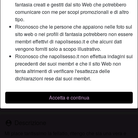
fantasia creati e gestiti dal sito Web che potrebbero
comunicare con me per scopi promozionali e di altro
tipo.
Nickname:
Sudamericana
Riconosco che le persone che appaiono nelle foto sul
Età:
32
sito web o nei profili di fantasia potrebbero non essere
Paese:
Italia
membri effettivi di napolisesso.it e che alcuni dati
Provincia:
Benevento
vengono forniti solo a scopo illustrativo.
Sesso:
Donna
Riconosco che napolisesso.it non effettua indagini sui
Sessualità:
Etero
precedenti dei suoi membri e che il sito Web non
Relazione:
Single
tenta altrimenti di verificare l'esattezza delle
dichiarazioni rese dai suoi membri.
Colore dei capelli:
Castana
Colore degli occhi:
Verde
Depilata:
Depilata
Accetta e continua
Fumatrice:
Sì
Descrizione
person_pin
Mi piace tantissimo la fellatio, ritengo che sia una vera e