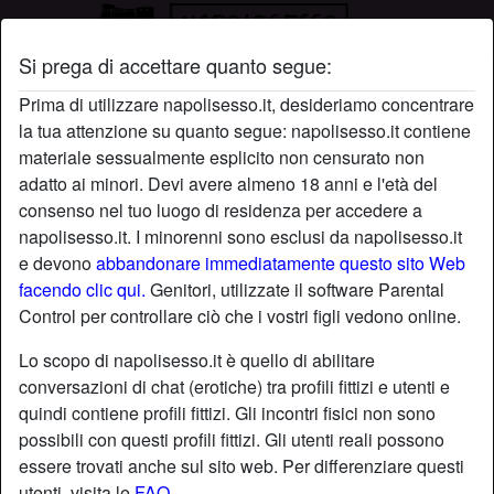
Si prega di accettare quanto segue:
Profilo di Sudamericana
Prima di utilizzare napolisesso.it, desideriamo concentrare
la tua attenzione su quanto segue: napolisesso.it contiene
materiale sessualmente esplicito non censurato non
adatto ai minori. Devi avere almeno 18 anni e l'età del
consenso nel tuo luogo di residenza per accedere a
napolisesso.it. I minorenni sono esclusi da napolisesso.it
e devono
abbandonare immediatamente questo sito Web
facendo clic qui.
Genitori, utilizzate il software Parental
Control per controllare ciò che i vostri figli vedono online.
Lo scopo di napolisesso.it è quello di abilitare
conversazioni di chat (erotiche) tra profili fittizi e utenti e
quindi contiene profili fittizi. Gli incontri fisici non sono
possibili con questi profili fittizi. Gli utenti reali possono
essere trovati anche sul sito web. Per differenziare questi
star
chat
Aggiungi
Chatta adesso
utenti, visita le
FAQ
.